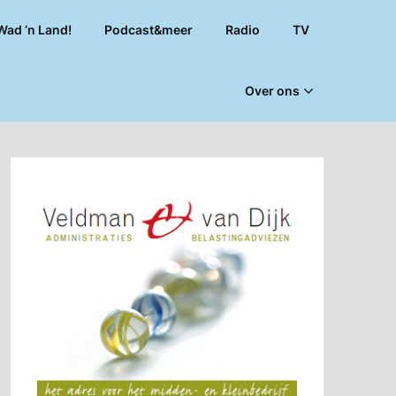
Wad ’n Land!
Podcast&meer
Radio
TV
Over ons