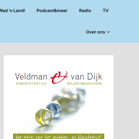
Wad ’n Land!
Podcast&meer
Radio
TV
Over ons