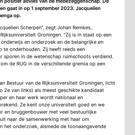
en positief advies van de medezeggenschap. De
 en gaat in op 1 september 2023. Jacquelien
menga op.
cquelien Scherpen”, zegt Johan Remkes,
jksuniversiteit Groningen. “Zij is in staat op een
onderwijs en onderzoek en de belangrijke en
 te onderhouden. Zij heeft reeds een
 sporen in de wetenschap ruimschoots verdiend.
at om de RUG in de verschillende gremia op een
an Bestuur van de Rijksuniversiteit Groningen, licht
 2e van links) als meest geschikte kandidaat
per en haar werk wordt nationaal en
nbrekend. Ze kent onze universiteit goed en we
r en bruggenbouwer met veel bestuurlijke
e uit naar de samenwerking met haar om
 en het onderzoek, alsmede de toonaangevende