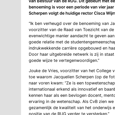
van Bestuur van de RUG. Dit gebeurt met e
benoeming is voor een periode van vier jaar
Scherpen volgt de huidige rector Cisca Wij
“Ik ben verheugd over de benoeming van Ja
voorzitter van de Raad van Toezicht van de Ri
evenwichtige manier aandacht te geven aan 
goede relatie met de studentengemeenschap
indrukwekkende carrière opgebouwd en haar
Door haar uitgebreide netwerk is zij in sta
goede wijze te vertegenwoordigen.”
Jouke de Vries, voorzitter van het College v
toe waarom Jacquelien Scherpen (op de foto
naar voren kwam: “Ze is een topwetenschap
internationaal erkend als innovatief en baa
kennen haar als een bevlogen docent, mento
ervaring in de wetenschap. Als CvB zien w
gezamenlijk de kwaliteit van het onderwijs
positie van de RUG verder te versterken.”