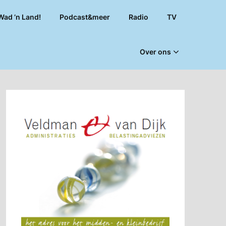
Wad ’n Land!
Podcast&meer
Radio
TV
Over ons