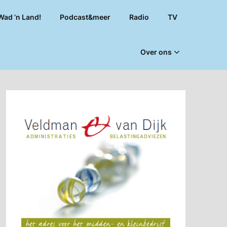
Wad ’n Land!
Podcast&meer
Radio
TV
Over ons