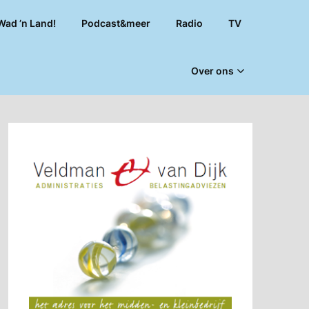
Wad ’n Land!
Podcast&meer
Radio
TV
Over ons