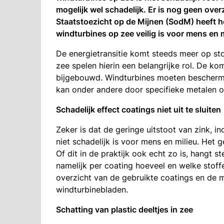
mogelijk wel schadelijk. Er is nog geen ove
Staatstoezicht op de Mijnen (SodM) heeft h
windturbines op zee veilig is voor mens en m
De energietransitie komt steeds meer op st
zee spelen hierin een belangrijke rol. De 
bijgebouwd. Windturbines moeten beschermd
kan onder andere door specifieke metalen o
Schadelijk effect coatings niet uit te sluit
Zeker is dat de geringe uitstoot van zink, 
niet schadelijk is voor mens en milieu. Het 
Of dit in de praktijk ook echt zo is, hangt s
namelijk per coating hoeveel en welke stoffe
overzicht van de gebruikte coatings en de m
windturbinebladen.
Schatting van plastic deeltjes in zee