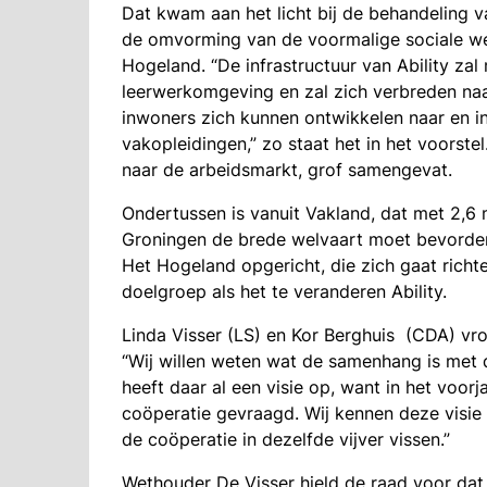
Dat kwam aan het licht bij de behandeling v
de omvorming van de voormalige sociale wer
Hogeland. “De infrastructuur van Ability za
leerwerkomgeving en zal zich verbreden na
inwoners zich kunnen ontwikkelen naar en in
vakopleidingen,” zo staat het in het voorste
naar de arbeidsmarkt, grof samengevat.
Ondertussen is vanuit Vakland, dat met 2,6 
Groningen de brede welvaart moet bevorder
Het Hogeland opgericht, die zich gaat richt
doelgroep als het te veranderen Ability.
Linda Visser (LS) en Kor Berghuis (CDA) vro
“Wij willen weten wat de samenhang is met 
heeft daar al een visie op, want in het voor
coöperatie gevraagd. Wij kennen deze visie ni
de coöperatie in dezelfde vijver vissen.”
Wethouder De Visser hield de raad voor dat 