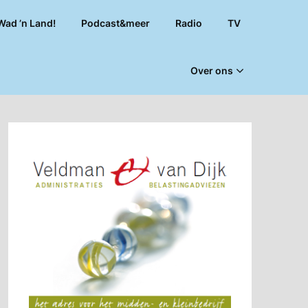
Wad ’n Land!
Podcast&meer
Radio
TV
Over ons