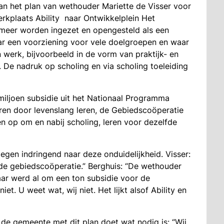
an het plan van wethouder Mariette de Visser voor
kplaats Ability naar Ontwikkelplein Het
l meer worden ingezet en opengesteld als een
ar een voorziening voor vele doelgroepen en waar
 werk, bijvoorbeeld in de vorm van praktijk- en
l. De nadruk op scholing en via scholing toeleiding
miljoen subsidie uit het Nationaal Programma
en door levenslang leren, de Gebiedscoöperatie
en op om en nabij scholing, leren voor dezelfde
egen indringend naar deze onduidelijkheid. Visser:
de gebiedscoöperatie.” Berghuis: “De wethouder
jaar werd al om een ton subsidie voor de
et. U weet wat, wij niet. Het lijkt alsof Ability en
de gemeente met dit plan doet wat nodig is: “Wij