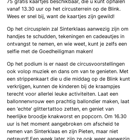
75 gratis kaartjes beschikbaar, die u kunt ophalen
vanaf 13.30 uur op het circusterrein op de Blink.
Wees er snel bij, want de kaartjes zijn gewild!
Op het circusplein zal Sinterklaas aanwezig zijn om
handjes te schudden, tekeningen en cadeautjes in
ontvangst te nemen, en wie weet, kunt je zelfs een
selfie met de Goedheiligman maken!
Op het podium is er naast de circusvoorstellingen
ook volop muziek en dans om van te genieten. Met
een strippenkaart die u die middag op de Blink kunt
verkrijgen, kunnen de kinderen bij de kraampjes
terecht voor allerlei leuke activiteiten. Laat een
ballonnenvrouw een prachtig ballondier maken, laat
een ‘echte’ glittertattoo zetten, en geniet van
heerlijke broodje knakworst en popcorn. Om 16.30
uur is het moment aangebroken om afscheid te
nemen van Sinterklaas en zijn Pieten, maar niet
getreurd! Een week later zijn ze ook weer aanwezig