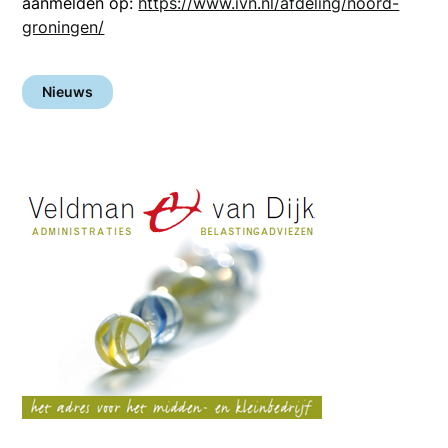
aanmelden op:
https://www.ivn.nl/afdeling/noord-
groningen/
Nieuws