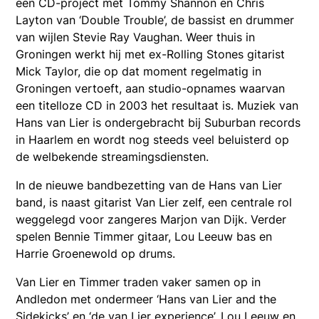
een CD-project met Tommy Shannon en Chris
Layton van ‘Double Trouble’, de bassist en drummer
van wijlen Stevie Ray Vaughan. Weer thuis in
Groningen werkt hij met ex-Rolling Stones gitarist
Mick Taylor, die op dat moment regelmatig in
Groningen vertoeft, aan studio-opnames waarvan
een titelloze CD in 2003 het resultaat is. Muziek van
Hans van Lier is ondergebracht bij Suburban records
in Haarlem en wordt nog steeds veel beluisterd op
de welbekende streamingsdiensten.
In de nieuwe bandbezetting van de Hans van Lier
band, is naast gitarist Van Lier zelf, een centrale rol
weggelegd voor zangeres Marjon van Dijk. Verder
spelen Bennie Timmer gitaar, Lou Leeuw bas en
Harrie Groenewold op drums.
Van Lier en Timmer traden vaker samen op in
Andledon met ondermeer ‘Hans van Lier and the
Sidekicks’ en ‘de van Lier experience’. Lou Leeuw en