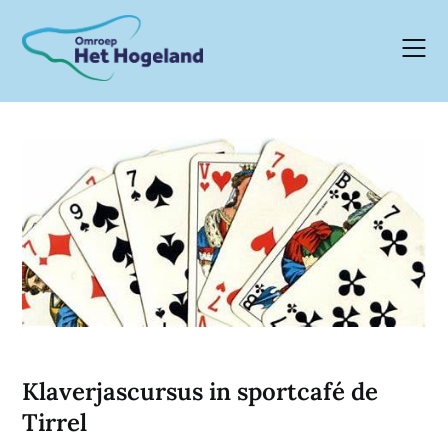
Skip
to
content
Klaverjascursus in sportcafé de
Tirrel