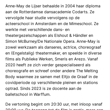
Anne-May de Lijser behaalde in 2004 haar diploma
aan de Rotterdamse dansacademie Codarts. Ze
vervolgde haar studie vervolgens op de
acteerschool in Amsterdam en de Mimeschool.
Ze
werkte met verschillende dans- en
theatergezelschappen als Elshout & Händler en
Simon McBurney/De Nationale Opera. Anne-May is
zowel werkzaam als danseres, actrice, choreograaf
en (Engelstalig) theatermaker, en speelde in diverse
films als Publieke Werken, Smeris en Arezo. Vanaf
2020 heeft ze zich verder gespecialiseerd als
choreografe en schreef onder andere The Melting
Body waarmee ze samen met Eltjo de Graaf in de
covidperiode op verschillende pleinen en stations
optrad. Sinds 2023 is ze docente aan de
balletschool in Warffum.
De vertoning begint om 20:30 uur, met inloop vanaf
20:00 uur. De toegang tot de film is gratis, maar een