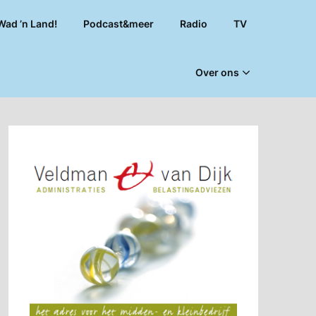
Wad ’n Land!
Podcast&meer
Radio
TV
Over ons