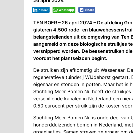
26 april 2024
Whatsapp
Share
Share
TEN BOER – 26 april 2024 – De afdeling Gr
gisteren 4.500 rode- en blauwebessenstrui
belangstellenden uit de omgeving van Ten
aangemeld om deze biologische struikjes t
versnipperd worden. De bessenstruiken die 2
voordat het plantseizoen begint.
De struiken zijn afkomstig uit Wassenaar. D
regeneratieve tuinderij WIJdehorst gestart.
eigenaar en stonden in potten. Maar het is h
Stichting Meer Bomen Nu heeft de struikjes
verschillende kanalen in Nederland een nieu
0,50 eurocent per struik zijn de kosten voo
Stichting Meer Bomen Nu is onderdeel van U
honderdduizenden bomen in Nederland, met d
organisaties. Samen streven ze ernaar om d