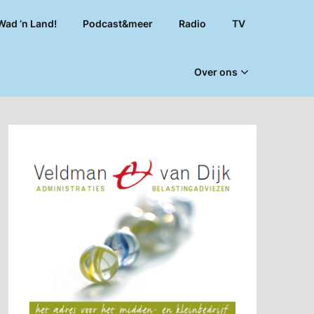
Wad ’n Land!
Podcast&meer
Radio
TV
Over ons