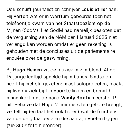
Ook schuift journalist en schrijver
Louis Stille
r aan.
Hij vertelt wat er in Warffum gebeurde toen het
telefoontje kwam van het Staatstoezicht op de
Mijnen (SodM). Het SodM had namelijk besloten dat
de vergunning aan de NAM per 1 januari 2025 niet
verlengd kan worden omdat er geen rekening is
gehouden met de conclusies uit de parlementaire
enquête over de gaswinning.
Bij
Hugo Heinen
zit de muziek in zijn bloed. Al op
15-jarige leeftijd speelde hij in bands. Sindsdien
heeft hij niet stil gezeten: naast soloprojecten, maakt
hij live muziek bij filmvoorstellingen en brengt hij
binnenkort met de band
Vanity Box
hun eerste LP
uit. Behalve dat Hugo 2 nummers ten gehore brengt,
vertelt hij (en laat het ook horen) wat de functie is
van de de gitaarpedalen die aan zijn voeten liggen
(zie 360º foto hieronder).