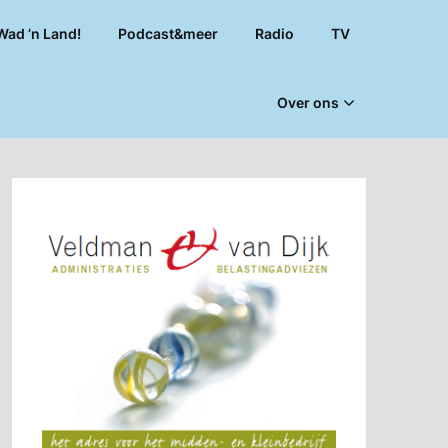
Wad ’n Land!
Podcast&meer
Radio
TV
Over ons