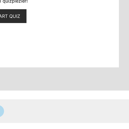
 quizplezier!
ART QUIZ