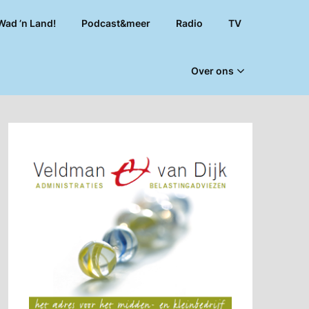
Wad ’n Land!
Podcast&meer
Radio
TV
Over ons