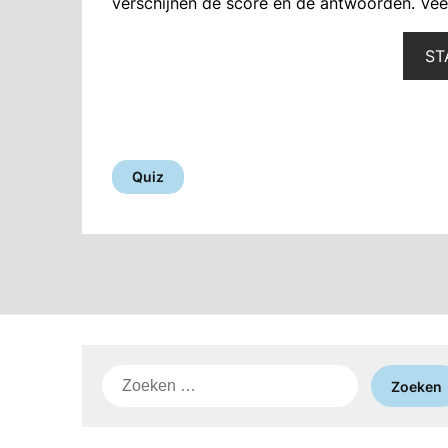
verschijnen de score en de antwoorden. Veel
ST
Quiz
Zoeken
naar: