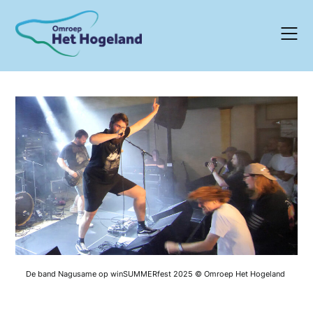
Skip
to
content
De band Nagusame op winSUMMERfest 2025 © Omroep Het Hogeland