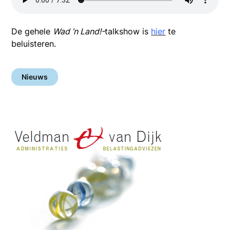
De gehele
Wad ’n Land!-
talkshow is
hier
te
beluisteren.
Nieuws